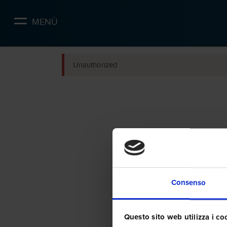
Skip
to
MENÙ
main
content
Unauthorized
Consenso
Questo sito web utilizza i co