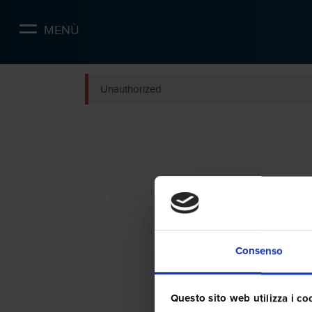
Skip
to
MENÙ
main
content
Unauthorized
Consenso
Questo sito web utilizza i co