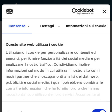
Skip
to
main
content
Consenso
Dettagli
Informazioni sui cookie
Unauthorized
Questo sito web utilizza i cookie
Utilizziamo i cookie per personalizzare contenuti ed
annunci, per fornire funzionalità dei social media e per
analizzare il nostro traffico. Condividiamo inoltre
informazioni sul modo in cui utilizza il nostro sito con i
nostri partner che si occupano di analisi dei dati web,
pubblicità e social media, i quali potrebbero combinarle
con altre informazioni che ha fornito loro o che hanno
raccolto dal suo utilizzo dei loro servizi. Acconsenta ai
nostri cookie se continua ad utilizzare il nostro sito web.
Selezione