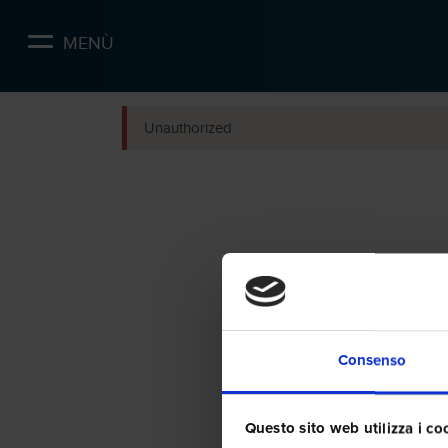
Skip
to
MENÙ
main
content
Unauthorized
Consenso
Questo sito web utilizza i co