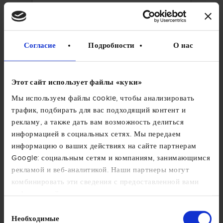
Cognome*
Согласие
Подробности
О нас
Email*
Этот сайт использует файлы «куки»
Мы используем файлы cookie, чтобы анализировать
трафик, подбирать для вас подходящий контент и
рекламу, а также дать вам возможность делиться
Telefono
информацией в социальных сетях. Мы передаем
информацию о ваших действиях на сайте партнерам
Google: социальным сетям и компаниям, занимающимся
рекламой и веб-аналитикой. Наши партнеры могут
Privato
комбинировать эти сведения с предоставленной вами
Azienda
информацией, а также данными, которые они получили
при использовании вами их сервисов. Продолжая
Выбор
Scrivi qui il tuo messaggio
использовать наш сайт, вы соглашаетесь на
Необходимые
согласия