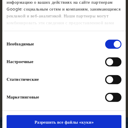
информацию о ваших действиях на сайте партнерам
Google: социальным сетям и компаниям, занимающимся
рекламой и веб-аналитикой. Наши партнеры могут
комбинировать эти сведения с предоставленной вами
информацией, а также данными, которые они получили
при использовании вами их сервисов. Продолжая
Выбор
использовать наш сайт, вы соглашаетесь на
Необходимые
согласия
использование нами куки-файлов.
Настроечные
Статистические
Маркетинговые
Разрешить все файлы «куки»