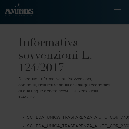
Skip
to
main
content
Informativa
sovvenzioni L.
124/2017
Di seguito l’informativa su “sovvenzioni,
contributi, incarichi retribuiti e vantaggi economici
di qualunque genere ricevuti” ai sensi della L.
124/2017
SCHEDA_UNICA_TRASPARENZA_AIUTO_COR_770
SCHEDA_UNICA_TRASPARENZA_AIUTO_COR_230