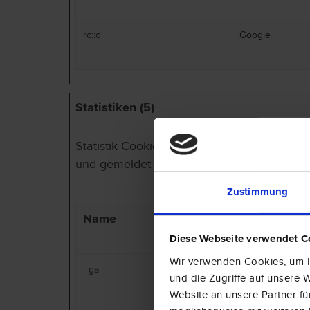
rc::c
Google
Statistiken (5)
Statistik-Cookies helfen Webseiten-Besitz
und gemeldet werden.
Zustimmung
Name
Anbieter
Diese Webseite verwendet C
Wir verwenden Cookies, um In
_ga
Google
und die Zugriffe auf unsere
Website an unsere Partner fü