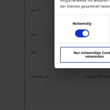
möglicherweise mit weiteren 
der Dienste gesammelt haben
_ga_#
Google
Einwilligungsauswahl
Notwendig
_gat
Google
_gid
Google
Nur notwendige Cook
verwenden
_shopify_sa_t
amigoscaffe.co