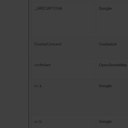
_GRECAPTCHA
Google
CookieConsent
Cookiebot
csrftoken
OpenStreetMap 
rc::a
Google
rc::b
Google