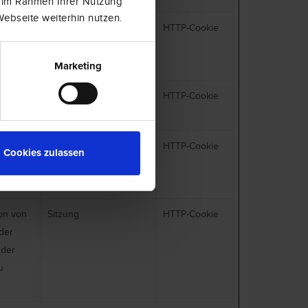
e im Rahmen Ihrer Nutzung
ebseite weiterhin nutzen.
site
2 Jahre
HTTP-Cookie
Marketing
1 Tag
HTTP-Cookie
um
1 Tag
HTTP-Cookie
Cookies zulassen
ite
ion von
Sitzung
HTTP-Cookie
der
 der
u