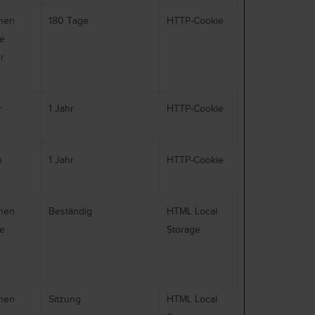
chen
180 Tage
HTTP-Cookie
ie
r
r
1 Jahr
HTTP-Cookie
u
1 Jahr
HTTP-Cookie
chen
Beständig
HTML Local
ie
Storage
chen
Sitzung
HTML Local