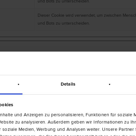
und Bots zu unterscheiden.
Dieser Cookie wird verwendet, um zwischen Mens
und Bots zu unterscheiden.
ern zu verstehen, wie Besucher mit Webseiten interagie
Details
Zweck
ookies
halte und Anzeigen zu personalisieren, Funktionen für soziale
Registriert eine eindeutige ID, die verwendet wird, 
 Website zu analysieren. Außerdem geben wir Informationen zu I
statistische Daten dazu, wie der Besucher die Webs
r soziale Medien, Werbung und Analysen weiter. Unsere Partner 
nutzt, zu generieren.