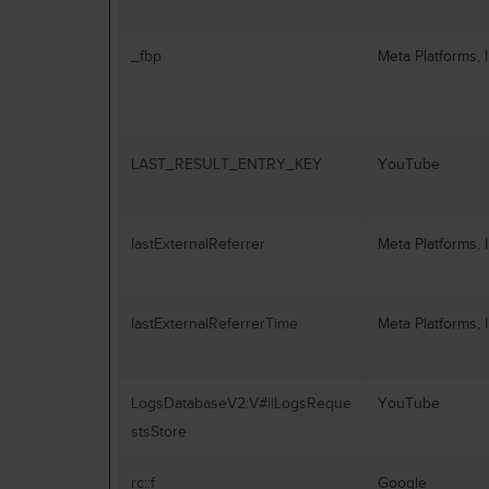
_fbp
Meta Platforms, I
LAST_RESULT_ENTRY_KEY
YouTube
lastExternalReferrer
Meta Platforms, I
lastExternalReferrerTime
Meta Platforms, I
LogsDatabaseV2:V#||LogsReque
YouTube
stsStore
rc::f
Google