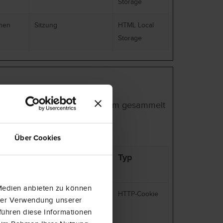
Storage
chen
Sitzung
HTML Local
Storage
ren, indem Informationen anonym gesammelt
Über Cookies
Maximale
Typ
Speicherdauer
 Medien anbieten zu können
um
2 Jahre
HTTP-Cookie
hrer Verwendung unserer
ite
führen diese Informationen