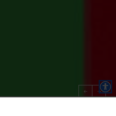
HOME
⟩
I NOSTRI CAFFÈ
⟩
QUALITÀ