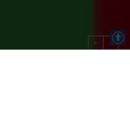
HOME
⟩
NOS CAFÉS
⟩
QUALITÀ ROSSA
Mélange de café torréfié au goût fort et
intense.
Notes légèrement boisées mais enveloppantes.
En bouche, du corps et de la netteté. Essences
de force et fragilité de l’Afrique Noire. Il est