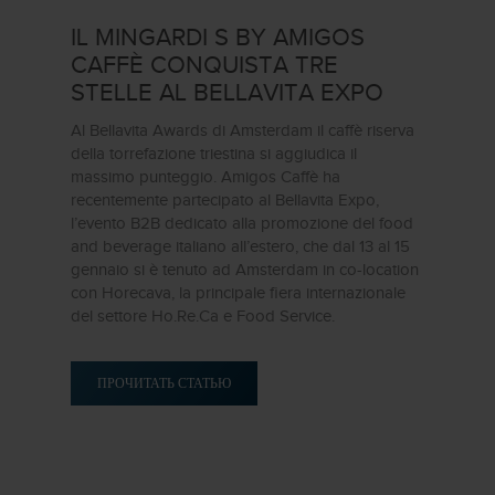
IL MINGARDI S BY AMIGOS
CAFFÈ CONQUISTA TRE
STELLE AL BELLAVITA EXPO
Al Bellavita Awards di Amsterdam il caffè riserva
della torrefazione triestina si aggiudica il
massimo punteggio. Amigos Caffè ha
recentemente partecipato al Bellavita Expo,
l’evento B2B dedicato alla promozione del food
and beverage italiano all’estero, che dal 13 al 15
gennaio si è tenuto ad Amsterdam in co-location
con Horecava, la principale fiera internazionale
del settore Ho.Re.Ca e Food Service.
ПРОЧИТАТЬ СТАТЬЮ