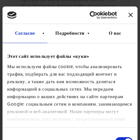
25 to 27 October Amigos Caffè will take part in
the ninth edition of TriestEspresso Expo (Hall 28,
Stand 30-42)
Согласие
Подробности
О нас
ПРОЧИТАТЬ СТАТЬЮ
Этот сайт использует файлы «куки»
Мы используем файлы cookie, чтобы анализировать
трафик, подбирать для вас подходящий контент и
рекламу, а также дать вам возможность делиться
информацией в социальных сетях. Мы передаем
информацию о ваших действиях на сайте партнерам
Google: социальным сетям и компаниям, занимающимся
рекламой и веб-аналитикой. Наши партнеры могут
комбинировать эти сведения с предоставленной вами
информацией, а также данными, которые они получили
при использовании вами их сервисов. Продолжая
Выбор