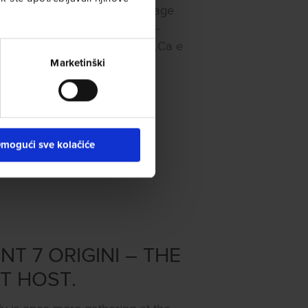
promozione del food and beverage
si è tenuto ad Amsterdam in co-
ternazionale del settore Ho.Re.Ca e
Marketinški
mogući sve kolačiće
T 7 ORIGINI – THE
T HOST.