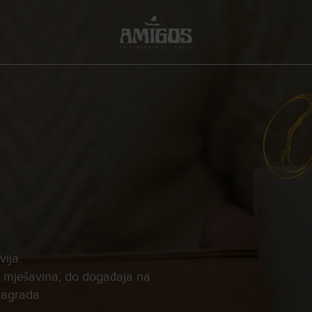
ija.
h mješavina, do događaja na
nagrada.