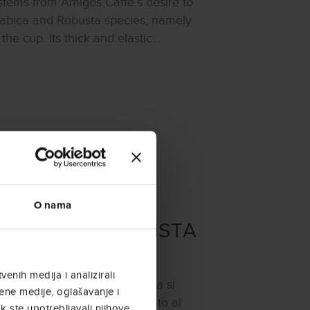
 stems from Amigos Caffè’s desire to
Arabica and Robusta species, namely
the cup. Its thick and elastic…
O nama
OS CAFFÈ CONQUISTA
A EXPO
enih medija i analizirali
va della torrefazione triestina si
ene medije, oglašavanje i
è ha recentemente partecipato al
k ste upotrebljavali njihove