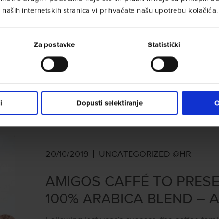
Bellavita Expo, l’evento B2B dedicato alla 
naših internetskih stranica vi prihvaćate našu upotrebu kolačića.
italiano all’estero, che dal 13 al 15 gennaio 
location con Horecava, la principale fiera in
Food Service.
Za postavke
Statistički
PROČITAJTE ČLANAK
i
Dopusti selektiranje
O
20/10/2019
UNCATEGORIZED @HR
AMIGOS CAFFÉ TO PRESEN
100% ARABICA BLEND – A