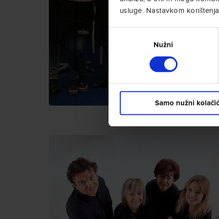
usluge. Nastavkom korištenja 
Odabir
pristanka
Nužni
Samo nužni kolačić