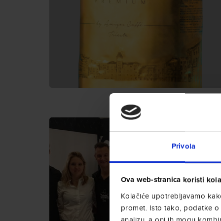
Privola
Ova web-stranica koristi kola
Kolačiće upotrebljavamo kako 
promet. Isto tako, podatke o 
analizu, a oni ih mogu kombini