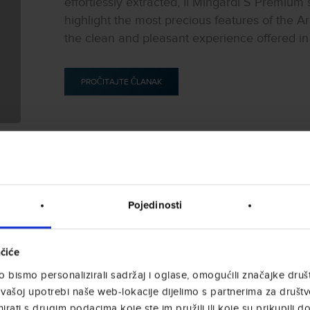
effortlessly extracted, Il Mingardi S Premium
highlight the most precious features of the 
the clean and pleasant experience offered in 
PROČITAJTE ČLANAK
14/01/2020
UNCATEGORIZED @HR
Pojedinosti
IL MINGARDI S BY AMIG
TRE STELLE AL BELLAVIT
čiće
bismo personalizirali sadržaj i oglase, omogućili značajke društv
Al Bellavita Awards di Amsterdam il caffè riser
vašoj upotrebi naše web-lokacije dijelimo s partnerima za društv
aggiudica il massimo punteggio. Amigos Caff
rati s drugim podacima koje ste im pružili ili koje su prikupili do