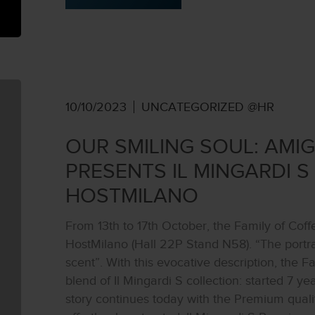
10/10/2023
UNCATEGORIZED @HR
OUR SMILING SOUL: AMI
PRESENTS IL MINGARDI S
HOSTMILANO
From 13th to 17th October, the Family of Coffe
HostMilano (Hall 22P Stand N58). “The portra
scent”. With this evocative description, the 
blend of Il Mingardi S collection: started 7 ye
story continues today with the Premium qual