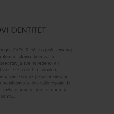
VI IDENTITET
gos Caffè. Riječ je o priči ispisanoj
ukama i strašću koja već tri
 predstavlja sve navedeno, a i
 kvalitete u odabiru sirovina,
mo u svim fazama procesa kako bi
no iskustvo za sva vaša osjetila. Iz
e” zaživi u novom identitetu brenda
či samo…