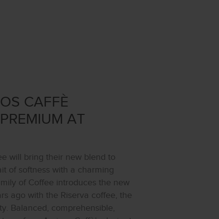
GOS CAFFÈ
 PREMIUM AT
e will bring their new blend to
it of softness with a charming
Family of Coffee introduces the new
ars ago with the Riserva coffee, the
ity. Balanced, comprehensible,