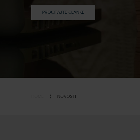
PROČITAJTE ČLANKE
HOME
⟩
NOVOSTI