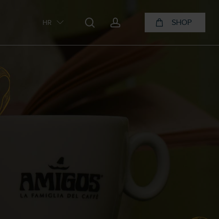
search
account
SHOP
HR