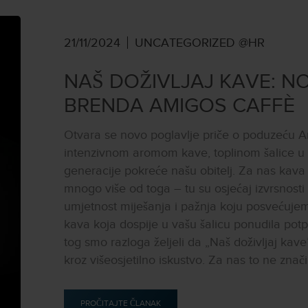
21/11/2024
UNCATEGORIZED @HR
NAŠ DOŽIVLJAJ KAVE: NO
BRENDA AMIGOS CAFFÈ
Otvara se novo poglavlje priče o poduzeću Ami
intenzivnom aromom kave, toplinom šalice u r
generacije pokreće našu obitelj. Za nas kava
mnogo više od toga – tu su osjećaj izvrsnosti i
umjetnost miješanja i pažnja koju posvećuje
kava koja dospije u vašu šalicu ponudila potpu
tog smo razloga željeli da „Naš doživljaj kav
kroz višeosjetilno iskustvo. Za nas to ne zna
PROČITAJTE ČLANAK