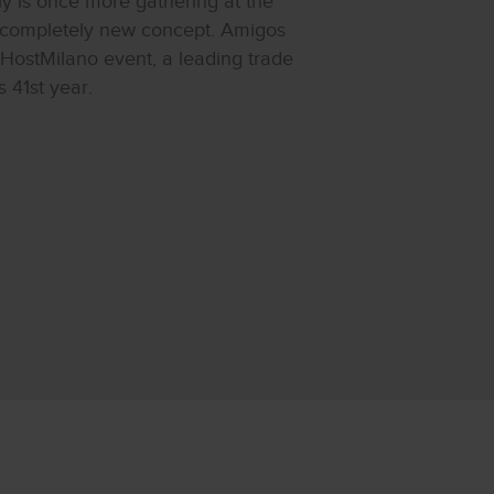
ily is once more gathering at the
 a completely new concept. Amigos
d HostMilano event, a leading trade
s 41st year.