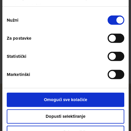
upotrebu kolačića.
Odabir
Nužni
pristanka
Za postavke
Social Wall
Statistički
@amigoscaffe
Marketinški
Omogući sve kolačiće
Dopusti selektiranje