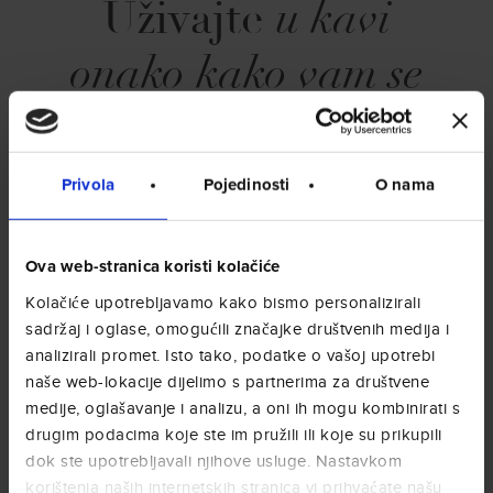
Uživajte
u kavi
onako kako vam se
sviđa
.
Moka, kapsule, filter doze, filtrirana kava ili aparat
Privola
Pojedinosti
O nama
za espresso: otkrijte naše proizvode dostupne
baš za svaku metodu pripreme.
Ova web-stranica koristi kolačiće
ZRNA
MLJEVENA
Kolačiće upotrebljavamo kako bismo personalizirali
sadržaj i oglase, omogućili značajke društvenih medija i
analizirali promet. Isto tako, podatke o vašoj upotrebi
VAFLI
KAPSULE
naše web-lokacije dijelimo s partnerima za društvene
medije, oglašavanje i analizu, a oni ih mogu kombinirati s
SVI PROIZVODI
drugim podacima koje ste im pružili ili koje su prikupili
dok ste upotrebljavali njihove usluge. Nastavkom
korištenja naših internetskih stranica vi prihvaćate našu