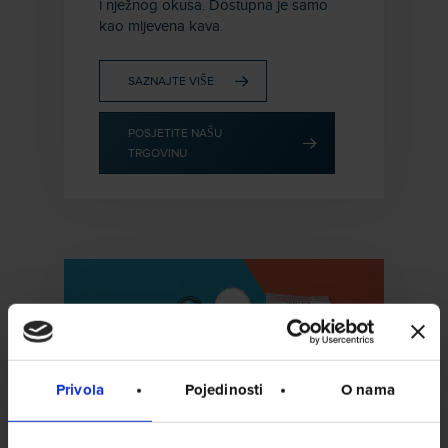
i nježnog okusa. Dostupna je samo
kao mljevena kava.
SAZNAJTE VIŠE
POSJETITE NAŠU
TRGOVINU
Privola
Pojedinosti
O nama