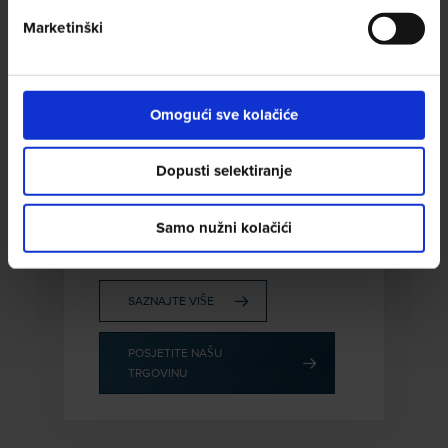
Marketinški
Omogući sve kolačiće
QUALITÀ EXTRA BAR
Dopusti selektiranje
Eksplozija pozitivnih osjećaja
tipičnih za zemlje Srednje i Južne
Amerike uz oštar i postojan voćni
Samo nužni kolačići
miris.
SAZNAJTE VIŠE
POSJETITE NAŠU
TRGOVINU