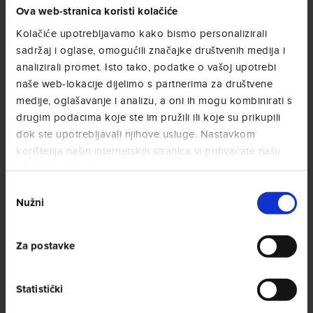
Ova web-stranica koristi kolačiće
Kolačiće upotrebljavamo kako bismo personalizirali
QUALITÀ DECAFFEINATO
sadržaj i oglase, omogućili značajke društvenih medija i
Spoj izvrsnih kava u mješavini bez
analizirali promet. Isto tako, podatke o vašoj upotrebi
kofeina slatkog i nježnog okusa.
naše web-lokacije dijelimo s partnerima za društvene
medije, oglašavanje i analizu, a oni ih mogu kombinirati s
drugim podacima koje ste im pružili ili koje su prikupili
SAZNAJTE VIŠE
dok ste upotrebljavali njihove usluge. Nastavkom
korištenja naših internetskih stranica vi prihvaćate našu
POSJETITE NAŠU
upotrebu kolačića.
TRGOVINU
Odabir
Nužni
pristanka
Za postavke
Statistički