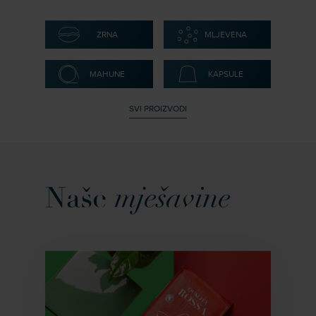
ZRNA
MLJEVENA
MAHUNE
KAPSULE
SVI PROIZVODI
Naše
mješavine