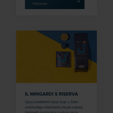
TRGOVINU
IL MINGARDI S RISERVA
Spoj kvalitetnih kava koje u šalici
oslobađaju intenzivne okuse kakaa,
hrskavih poslastica i suhog voća.