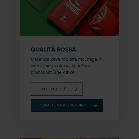
QUALITÀ ROSSA
Mešanica kave robusta močnega in
intenzivnega okusa, ki pričara
prvinskost črne Afrike.
PREBERITE VEČ
OBIŠČITE NAŠO TRGOVINO