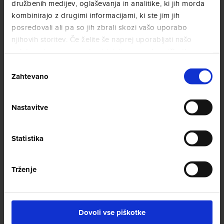
družbenih medijev, oglaševanja in analitike, ki jih morda
prijetnega okusa.
kombinirajo z drugimi informacijami, ki ste jim jih
posredovali ali pa so jih zbrali skozi vašo uporabo
PREBERITE VEČ
njihovih storitev. Če želite še naprej uporabljati našo
spletno stran, se morate strinjati z uporabo piškotkov.
OBIŠČITE NAŠO TRGOVINO
Izbira
Zahtevano
soglasja
Nastavitve
Statistika
Trženje
Dovoli vse piškotke