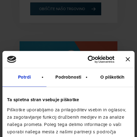
OBIŠČITE NAŠO TRGOVINO
Potrdi
Podrobnosti
O piškotkih
Ta spletna stran vsebuje piškotke
Piškotke uporabljamo za prilagoditev vsebin in oglasov,
za zagotavljanje funkcij družbenih medijev in za analize
QUALITÀ DECAFFEINATO
našega prometa. Poleg tega delimo informacije o vaši
Odlične vrste kave, združene v
uporabi našega mesta z našimi partnerji s področja
brezkofeinski mešanici nežnega in