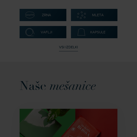
ZRNA
MLETA
VAFLJI
KAPSULE
VSI IZDELKI
Naše
mešanice