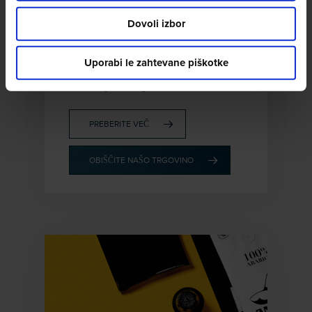
QUALITÀ EXTRA BAR
Dovoli izbor
Eksplozija pozitivnih občutij,
značilnih za dežele Srednje
Uporabi le zahtevane piškotke
in Južne Amerike, z izrazitim, sadnim
in obstojnim vonjem.
PREBERITE VEČ
OBIŠČITE NAŠO TRGOVINO