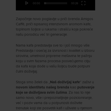
00:00
00:26
Započinje novo poglavlje u priči brenda Amigos
Caffè, priči ispisanoj intenzivnom aromom kafe,
toplinom šoljice u rukama i strašću koja pokreće
našu porodicu već tri generacije.
Nama kafa predstavlja sve to i još mnogo više.
Predstavlja i osećaj za izvrsnost i kvalitet u izboru
sirovina, umetnost pripreme mešavina te pažnju
koju u svim fazama procesa posvećujemo cilju
da kafa koja dođe u vašu šoljicu bude potpuni
čulni doživljaj.
Stoga smo želeli da „
“ zaživi u
Naš doživljaj kafe
kao
novom identitetu našeg brenda
putovanje
. Za nas to nije
koje se doživljava svim čulima
samo novo, više i prepoznatljivije pozicioniranje,
već i poziv vama da u potpunosti doživite
trenutak koji ste posvetili kafi i uživate u njenom