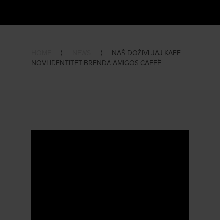
HOME
⟩
NEWS
⟩
NAŠ DOŽIVLJAJ KAFE:
NOVI IDENTITET BRENDA AMIGOS CAFFÈ
Прегледач
видео
записа