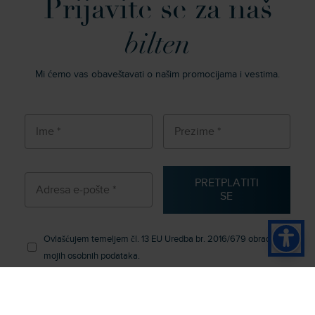
Prijavite se za naš
bilten
Mi ćemo vas obaveštavati o našim promocijama i vestima.
PRETPLATITI
SE
Ovlašćujem temeljem čl. 13 EU Uredba br. 2016/679 obrada
mojih osobnih podataka.