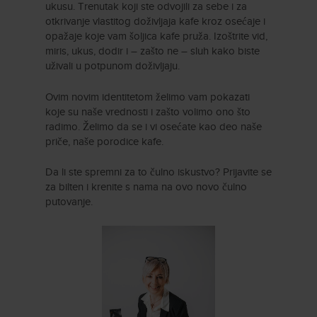
ukusu. Trenutak koji ste odvojili za sebe i za
otkrivanje vlastitog doživljaja kafe kroz osećaje i
opažaje koje vam šoljica kafe pruža. Izoštrite vid,
miris, ukus, dodir i – zašto ne – sluh kako biste
uživali u potpunom doživljaju.
Ovim novim identitetom želimo vam pokazati
koje su naše vrednosti i zašto volimo ono što
radimo. Želimo da se i vi osećate kao deo naše
priče, naše porodice kafe.
Da li ste spremni za to čulno iskustvo? Prijavite se
za bilten i krenite s nama na ovo novo čulno
putovanje.