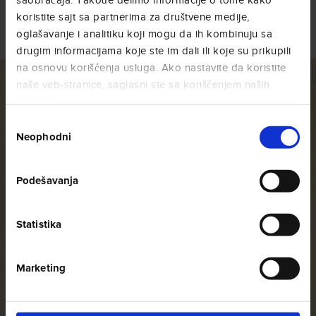
Social Wall
koristite sajt sa partnerima za društvene medije,
@amigoscaffe
oglašavanje i analitiku koji mogu da ih kombinuju sa
drugim informacijama koje ste im dali ili koje su prikupili
na osnovu korišćenja usluga. Ako nastavite da koristite
naše veb-stranice, saglasni ste sa korišćenjem naših
kolačića.
Избор
Neophodni
сагласности
Podešavanja
Statistika
Marketing