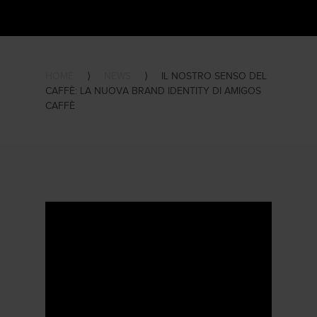
HOME
⟩
NEWS
⟩
IL NOSTRO SENSO DEL
CAFFÈ: LA NUOVA BRAND IDENTITY DI AMIGOS
CAFFÈ
Video
Player