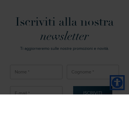
Iscriviti alla nostra
newsletter
Ti aggiorneremo sulle nostre promozioni e novità.
ISCRIVITI
Autorizzo ai sensi dell'art. 13 Reg. UE n. 2016/679 il
trattamento dei miei dati personali.