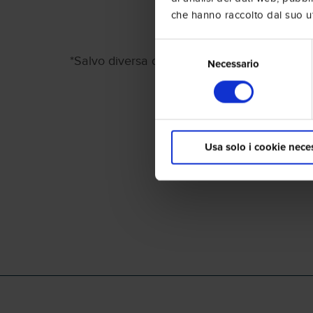
che hanno raccolto dal suo uti
Selezione
*Salvo diversa disposizione del proprio Com
del
Necessario
consenso
Usa solo i cookie nece