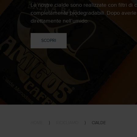
Le nostre cialde sono realizzate con filtri di c
completamente biodegradabili. Dopo averle ut
direttamente nell’umido.
SCOPRI
HOME
⟩
RICICLIAMO
⟩
CIALDE