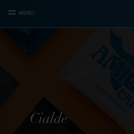
Skip
to
MENÙ
main
content
Cialde