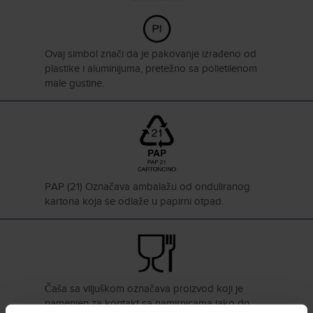
Ovaj simbol znači da je pakovanje izrađeno od
plastike i aluminijuma, pretežno sa polietilenom
male gustine.
PAP (21) Označava ambalažu od onduliranog
kartona koja se odlaže u papirni otpad.
Čaša sa viljuškom označava proizvod koji je
namenjen za kontakt sa namirnicama iako do