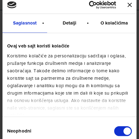
kontakta još nije došlo.
Saglasnost
Detalji
O kolačićima
) Ovo je međunarodna oznaka za
(♲ o ♻
Ovaj veb sajt koristi kolačiće
reciklažu otpada, koju čine tri strelice koje
formiraju oblik Mebijusove trake. Oznaka ne
Koristimo kolačiće za personalizaciju sadržaja i oglasa,
predstavlja zaštićenu marku.
pružanje funkcija društvenih medija i analiziranje
saobraćaja. Takođe delimo informacije o tome kako
koristite sajt sa partnerima za društvene medije,
oglašavanje i analitiku koji mogu da ih kombinuju sa
Vidi ostale
drugim informacijama koje ste im dali ili koje su prikupili
na osnovu korišćenja usluga. Ako nastavite da koristite
kategorije
naše veb-stranice, saglasni ste sa korišćenjem naših
kolačića.
Избор
Neophodni
сагласности