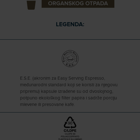
LEGENDA:
E.S.E. (akronim za Easy Serving Espresso,
međunarodni standard koji se koristi za njegovu
pripremu) kapsule izrađene su od dvoslojnog,
potpuno ekološkog filter papira i sadrže porciju
mlevene ili presovane kafe.