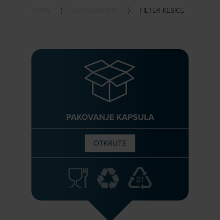
HOME
⟩
RECIKLIRAJMO
⟩
FILTER KESICE