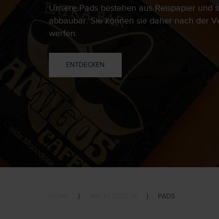
Unsere Pads bestehen aus Reispapier und si
abbaubar. Sie können sie daher nach der V
werfen.
ENTDECKEN
HOME
⟩
WIR RECYCELN
⟩
PADS