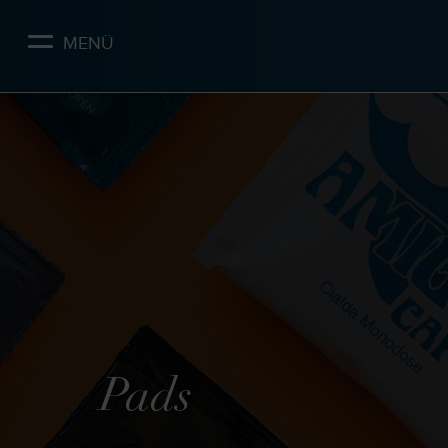
Skip
to
MENÜ
main
content
Pads