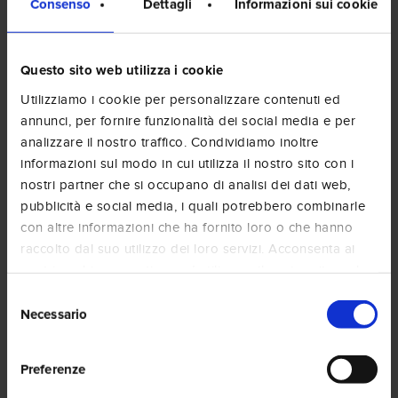
condivide con noi la passione per la qualità e
Consenso
Dettagli
Informazioni sui cookie
l’innovazione. “Dall’arte di due aziende artigiane
triestine…” è la frase che accompagna queste
nuove creazioni, simbolo di un sapere
Questo sito web utilizza i cookie
tramandato e reinventato.
Utilizziamo i cookie per personalizzare contenuti ed
annunci, per fornire funzionalità dei social media e per
Scopri i nuovi liquori
analizzare il nostro traffico. Condividiamo inoltre
Il 2025 segna i 45 anni di Amigos Caffè, un anno
informazioni sul modo in cui utilizza il nostro sito con i
di celebrazioni e nuove sfide. Invitiamo tutti gli
nostri partner che si occupano di analisi dei dati web,
appassionati di caffè a scoprire e degustare i
pubblicità e social media, i quali potrebbero combinarle
nostri liquori, un omaggio alla cultura del caffè e
con altre informazioni che ha fornito loro o che hanno
alle tradizioni del nostro territorio.
raccolto dal suo utilizzo dei loro servizi. Acconsenta ai
Vieni a trovarci nel nostro stabilimento di
nostri cookie se continua ad utilizzare il nostro sito web.
, alle porte di Trieste, per un viaggio
Muggia
Selezione
sensoriale tra innovazione e tradizione. Quale
Necessario
del
proverai per primo?
consenso
Preferenze