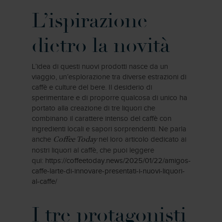
L’ispirazione
dietro la novità
L’idea di questi nuovi prodotti nasce da un
viaggio, un’esplorazione tra diverse estrazioni di
caffè e culture del bere. Il desiderio di
sperimentare e di proporre qualcosa di unico ha
portato alla creazione di tre liquori che
combinano il carattere intenso del caffè con
ingredienti locali e sapori sorprendenti. Ne parla
anche
nel loro articolo dedicato ai
Coffee Today
nostri liquori al caffè, che puoi leggere
qui:
https://coffeetoday.news/2025/01/22/amigos-
caffe-larte-di-innovare-presentati-i-nuovi-liquori-
al-caffe/
I tre protagonisti