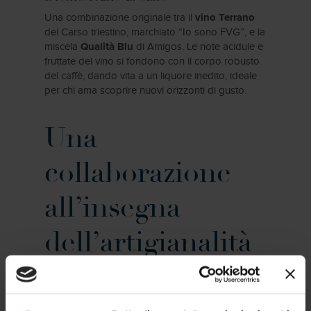
Una combinazione originale tra il
vino Terrano
del Carso triestino, marchiato “Io sono FVG”, e la
miscela
di Amigos. Le note acidule e
Qualità Blu
fruttate del vino si fondono con il corpo robusto
del caffè, dando vita a un liquore inedito, ideale
per chi ama scoprire nuovi orizzonti di gusto.
Una
collaborazione
all’insegna
dell’artigianalità
La creazione di questi liquori è stata resa
possibile grazie alla collaborazione con
, liquorificio artigianale triestino che
Piolo&Max