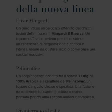
della nuova linea
Elisir Mingardi
Un puro infuso idroalcolico ottenuto dai chicchi
tostati della miscela
. Un
Il Mingardi S Riserva
liquore raffinato, perfetto per chi desidera
un’esperienza di degustazione autentica e
intensa, ideale da gustare liscio o come base per
cocktail esclusivi.
Pelincoffee
Un sorprendente incontro tra il nostro
7 Origini
e il carattere del
, un
100% Arabica
Pelinkovac
liquore dal gusto deciso e speziato. Una fusione
tra tradizione balcanica e cultura triestina,
pensata per chi ama i sapori audaci e complessi.
Divinterrano al caffè