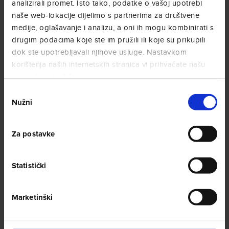
analizirali promet. Isto tako, podatke o vašoj upotrebi
naše web-lokacije dijelimo s partnerima za društvene
medije, oglašavanje i analizu, a oni ih mogu kombinirati s
drugim podacima koje ste im pružili ili koje su prikupili
dok ste upotrebljavali njihove usluge. Nastavkom
VRE
Ć
ICE
korištenja naših internetskih stranica vi prihvaćate našu
upotrebu kolačića.
Odabir
Nužni
pristanka
Za postavke
Statistički
Marketinški
Social Wall