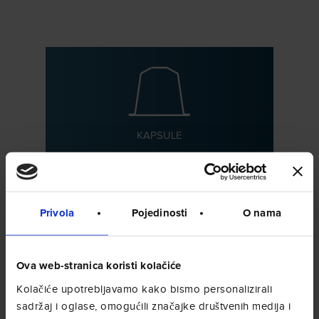
KAPSULE
Privola
Pojedinosti
O nama
Ova web-stranica koristi kolačiće
FILTAR VRE
Ć
ICE
Kolačiće upotrebljavamo kako bismo personalizirali
sadržaj i oglase, omogućili značajke društvenih medija i