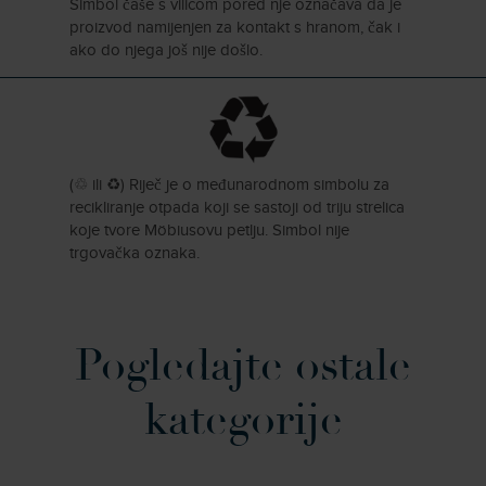
Simbol
č
aše s vilicom pored nje ozna
č
ava da je
proizvod namijenjen za kontakt s hranom,
č
ak i
ako do njega još nije došlo.
(
♲
ili
♻
) Rije
č
je o me
đ
unarodnom simbolu za
recikliranje otpada koji se sastoji od triju strelica
koje tvore Möbiusovu petlju. Simbol nije
trgova
č
ka oznaka.
Pogledajte ostale
kategorije